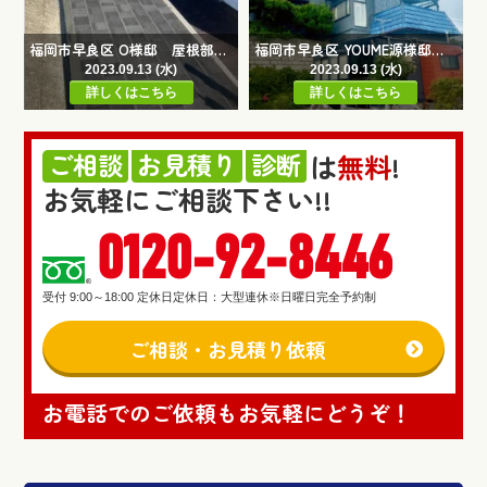
福岡市早良区 O様邸 屋根部分補修工事
福岡市早良区 YOUME源様邸 屋根カバー外壁塗装工事
2023.09.13 (水)
2023.09.13 (水)
詳しくはこちら
詳しくはこちら
ご相談
お見積り
診断
は
無料
!
お気軽にご相談下さい!!
0120-92-8446
受付 9:00～18:00 定休日定休日：大型連休※日曜日完全予約制
ご相談・お見積り依頼
お電話でのご依頼もお気軽にどうぞ！