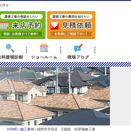
お任せ
無料屋根診断
ショールーム
現場ブログ
HOME
/
施工事例
/
福岡市早良区 E様邸 外壁補修工事