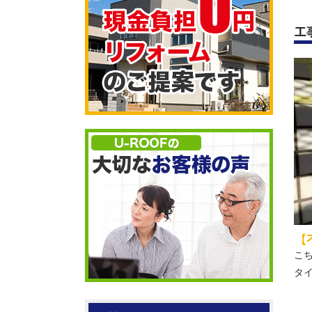
工
【
こ
タ