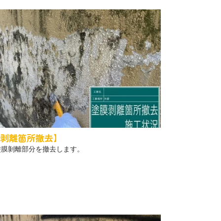
剥離箇所撤去】
塗膜剝離部分を撤去します。