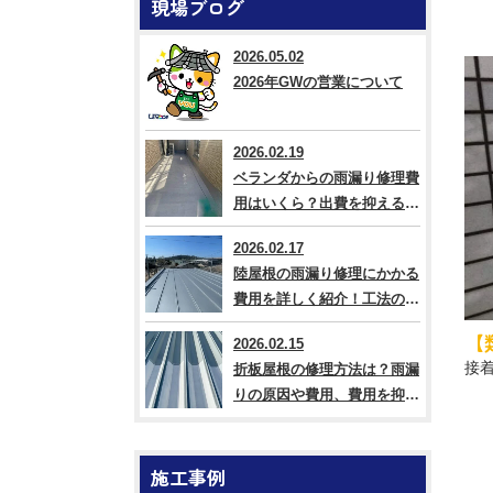
現場ブログ
2026.05.02
2026年GWの営業について
2026.02.19
ベランダからの雨漏り修理費
用はいくら？出費を抑える方
法なども解説
2026.02.17
陸屋根の雨漏り修理にかかる
費用を詳しく紹介！工法の違
いも解説
【
2026.02.15
接
折板屋根の修理方法は？雨漏
りの原因や費用、費用を抑え
るコツも紹介
施工事例