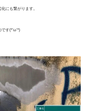
劣化にも繋がります。
*’ω’*)