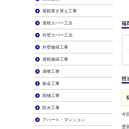
屋根葺き替え工事
福
屋根カバー工法
外壁カバー工法
外壁修繕工事
屋根修繕工事
漆喰工事
担
板金工事
雨樋工事
防水工事
今
アパート・マンション
塗