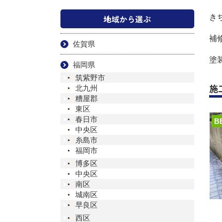
地域から選ぶ
き
補
佐賀県
塗
福岡県
筑紫野市
施
北九州
糟屋郡
東区
春日市
B
中央区
糸島市
福岡市
博多区
中央区
南区
城南区
早良区
西区