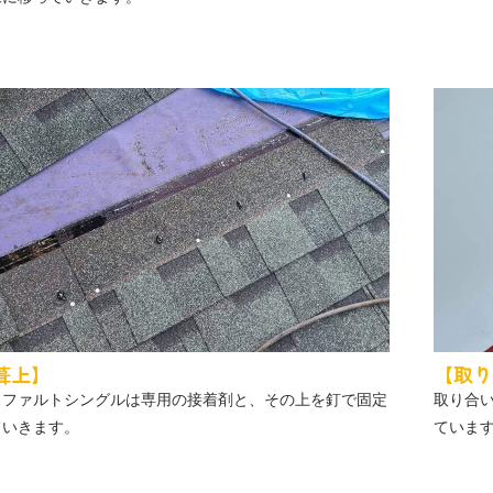
葺上】
【取り
スファルトシングルは専用の接着剤と、その上を釘で固定
取り合
ていきます。
ていま