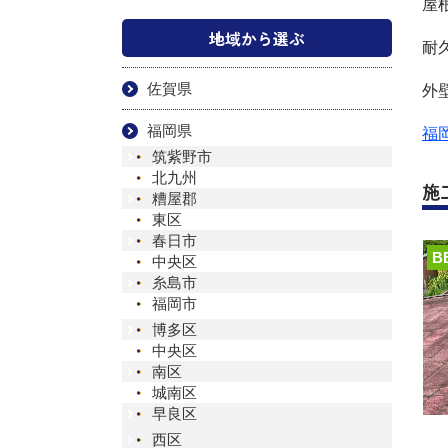
屋
地域から選ぶ
耐
佐賀県
外
福岡県
福
筑紫野市
北九州
施
糟屋郡
東区
春日市
B
中央区
糸島市
福岡市
博多区
中央区
南区
城南区
早良区
西区