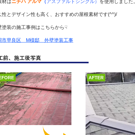
根材は
ニチハ アルマ
（
アスファルトシングル）
を使用しました
久性とデザイン性も高く、おすすめの屋根素材です(^^)/
壁塗装の施工事例はこちらから☟
岡市早良区 M様邸 外壁塗装工事
工前、施工後写真
EFORE
AFTER