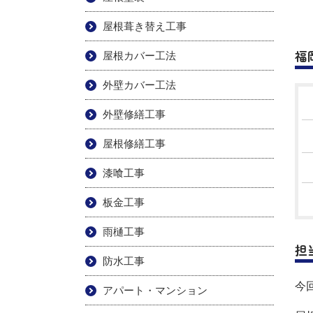
屋根葺き替え工事
福
屋根カバー工法
外壁カバー工法
外壁修繕工事
屋根修繕工事
漆喰工事
板金工事
雨樋工事
担
防水工事
今
アパート・マンション