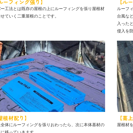
ルーフィング張り】
【ルー
バー工法とは既存の屋根の上にルーフィングを張り屋根材
ルーフ
乗せていく二重屋根のことです。
台風な
入った
侵入を
屋根材配り】
【葺上
根全体にルーフィングを張りおわったら、次に本体基材の
屋根材
工に移っていきます。