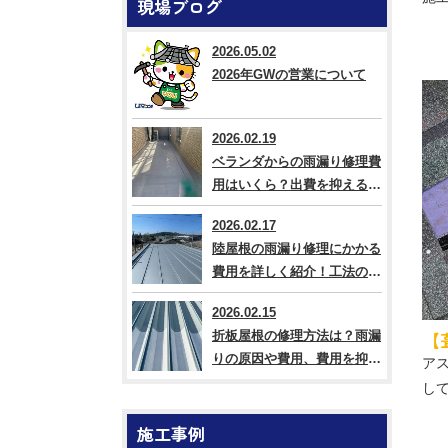
現場ブログ
2026.05.02
2026年GWの営業について
2026.02.19
ベランダからの雨漏り修理費
用はいくら？出費を抑える方
法なども解説
2026.02.17
陸屋根の雨漏り修理にかかる
費用を詳しく紹介！工法の違
いも解説
2026.02.15
【
折板屋根の修理方法は？雨漏
りの原因や費用、費用を抑え
ア
るコツも紹介
し
施工事例