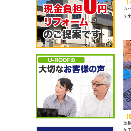
【
カ
を
【
屋
施