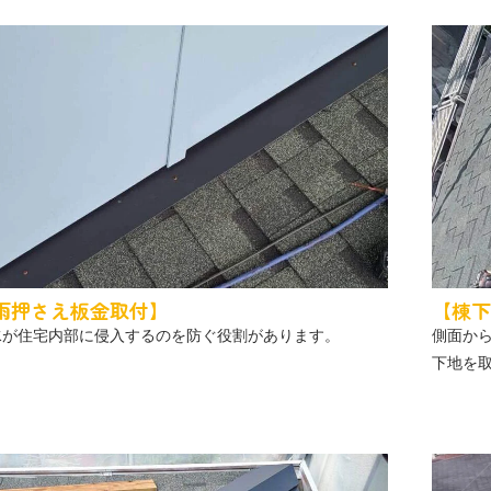
雨押さえ板金取付】
【棟下
水が住宅内部に侵入するのを防ぐ役割があります。
側面か
下地を