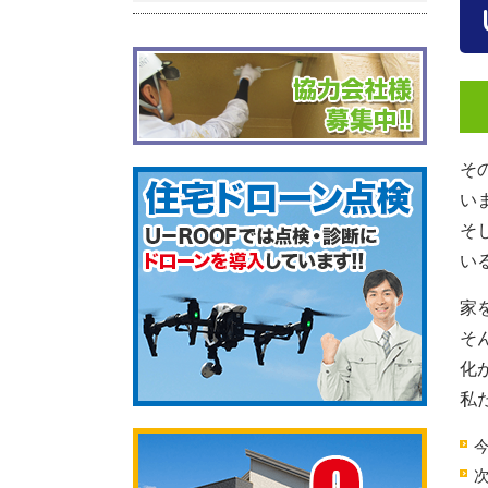
そ
い
そ
い
家
そ
化
私