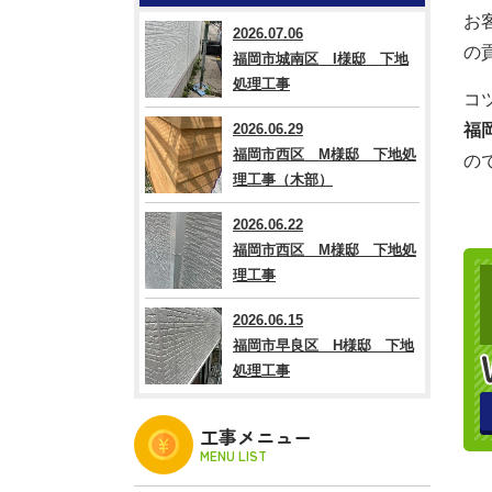
お
2026.07.06
の
福岡市城南区 I様邸 下地
処理工事
コ
2026.06.29
福
福岡市西区 M様邸 下地処
の
理工事（木部）
2026.06.22
福岡市西区 M様邸 下地処
理工事
2026.06.15
福岡市早良区 H様邸 下地
処理工事
工事メニュー
MENU LIST