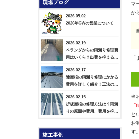
現場ブログ
マ
か
2026.05.02
2026年GWの営業について
2026.02.19
ベランダからの雨漏り修理費
用はいくら？出費を抑える方
「
法なども解説
2026.02.17
陸屋根の雨漏り修理にかかる
費用を詳しく紹介！工法の違
いも解説
当
2026.02.15
折板屋根の修理方法は？雨漏
「f
りの原因や費用、費用を抑え
と
るコツも紹介
お
す
施工事例