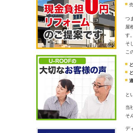
つ
屋
す
そ
こ
と
当
そ
デ