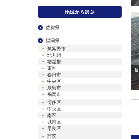
地域から選ぶ
佐賀県
福岡県
筑紫野市
北九州
糟屋郡
東区
福
春日市
中央区
糸島市
福岡市
博多区
中央区
南区
城南区
早良区
西区