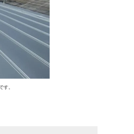
です。
。
。