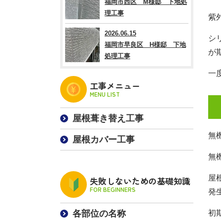
福岡市西区 M様邸 下地処
理工事
紫
2026.06.15
シ
福岡市早良区 H様邸 下地
が
処理工事
一
工事メニュー
MENU LIST
屋根葺き替え工事
無
屋根カバー工事
無
屋
失敗しないための基礎知識
FOR BEGINNERS
発
各部位の名称
初