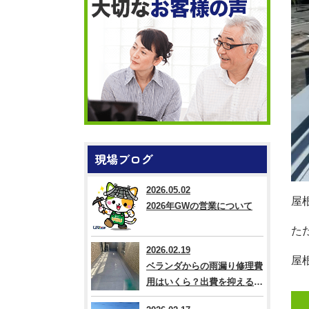
現場ブログ
2026.05.02
屋
2026年GWの営業について
た
2026.02.19
屋
ベランダからの雨漏り修理費
用はいくら？出費を抑える方
法なども解説