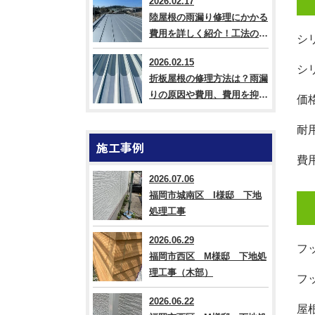
2026.02.17
陸屋根の雨漏り修理にかかる
費用を詳しく紹介！工法の違
シ
いも解説
2026.02.15
シ
折板屋根の修理方法は？雨漏
りの原因や費用、費用を抑え
価
るコツも紹介
耐
施工事例
費
2026.07.06
福岡市城南区 I様邸 下地
処理工事
2026.06.29
フ
福岡市西区 M様邸 下地処
理工事（木部）
フ
2026.06.22
屋