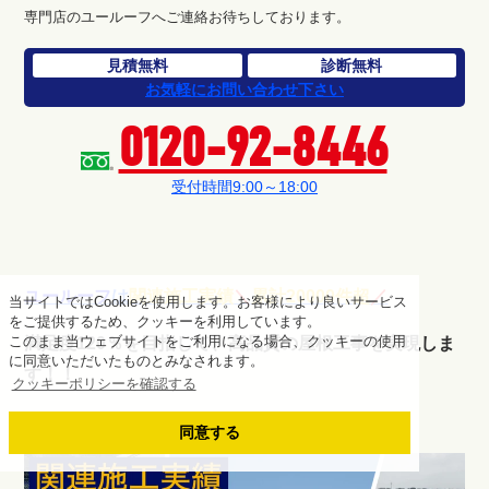
専門店のユールーフへご連絡お待ちしております。
見積無料
診断無料
お気軽にお問い合わせ下さい
0120-92-8446
受付時間9:00～18:00
ユールーフ
は
関連施工実績
＼
累計20000件超
／
当サイトではCookieを使用します。お客様により良いサービス
をご提供するため、クッキーを利用しています。
このまま当ウェブサイトをご利用になる場合、クッキーの使用
満足度120％を目指して、高品質の屋根工事を実現しま
に同意いただいたものとみなされます。
す！！
クッキーポリシーを確認する
施工事例は画像をタップ！
同意する