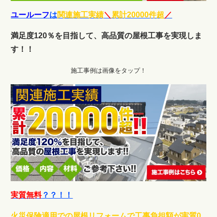
ユールーフ
は
関連施工実績
＼
累計20000件超
／
満足度120％を目指して、高品質の屋根工事を実現しま
す！！
施工事例は画像をタップ！
実質無料
？？！！
火災保険適用での屋根リフォームで工事負担額が実質0