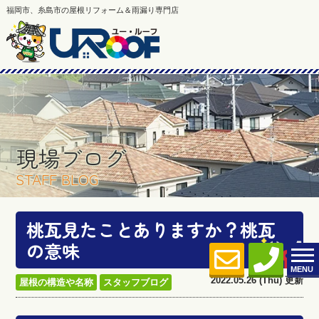
福岡市、糸島市の屋根リフォーム＆雨漏り専門店
現場ブログ
STAFF BLOG
桃瓦見たことありますか？桃瓦
の意味
MENU
2022.05.26 (Thu) 更新
屋根の構造や名称
スタッフブログ