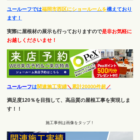
ユールーフでは
福岡市西区にショールームを
構えており
ます！
実際に屋根材の展示も行っておりますので
是非お気軽に
お越しくださいませ！
ユールーフ
は
関連施工実績
＼
累計20000件超
／
満足度120％を目指して、高品質の屋根工事を実現しま
す！！
施工事例は画像をタップ！