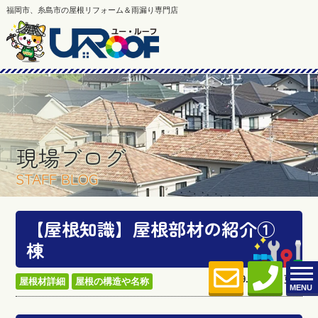
福岡市、糸島市の屋根リフォーム＆雨漏り専門店
現場ブログ
STAFF BLOG
【屋根知識】屋根部材の紹介①
棟
2022.09.10 (Sat) 更新
屋根材詳細
屋根の構造や名称
MENU