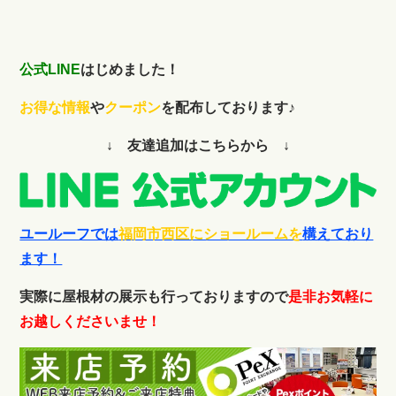
公式LINE
はじめました！
お得な情報
や
クーポン
を配布しております♪
↓ 友達追加はこちらから ↓
ユールーフでは
福岡市西区にショールームを
構えており
ます！
実際に屋根材の展示も行っておりますので
是非お気軽に
お越しくださいませ！