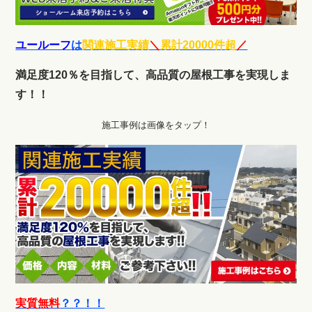
ユールーフ
は
関連施工実績
＼
累計20000件超
／
満足度120％を目指して、高品質の屋根工事を実現しま
す！！
施工事例は画像をタップ！
実質無料
？？！！