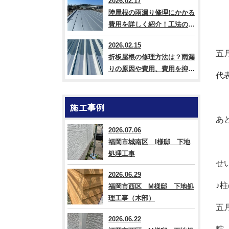
2026.02.17
陸屋根の雨漏り修理にかかる
費用を詳しく紹介！工法の違
いも解説
2026.02.15
五
折板屋根の修理方法は？雨漏
りの原因や費用、費用を抑え
代
るコツも紹介
施工事例
あ
2026.07.06
福岡市城南区 I様邸 下地
処理工事
せ
2026.06.29
♪
福岡市西区 M様邸 下地処
理工事（木部）
五
2026.06.22