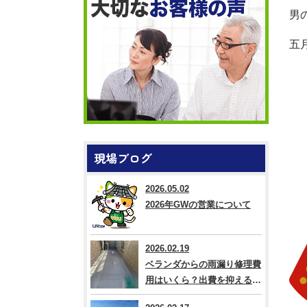
男
五
現場ブログ
2026.05.02
2026年GWの営業について
2026.02.19
ベランダからの雨漏り修理費
用はいくら？出費を抑える方
法なども解説