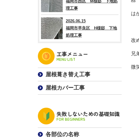
粽
福岡市西区 M様邸 下地処
理工事
は
2026.06.15
福岡市早良区 H様邸 下地
処理工事
改
工事メニュー
兄
MENU LIST
微
屋根葺き替え工事
屋根カバー工事
失敗しないための基礎知識
FOR BEGINNERS
各部位の名称