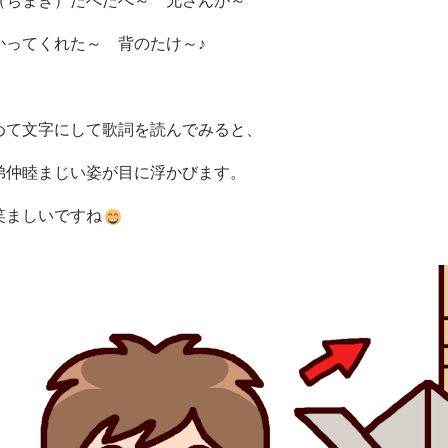
（ちまき）たべたべ～ 兄さんが～
かってくれた～ 背のたけ～♪
めて文字にして歌詞を読んでみると、
弟仲睦まじい姿が目に浮かびます。
笑ましいですね