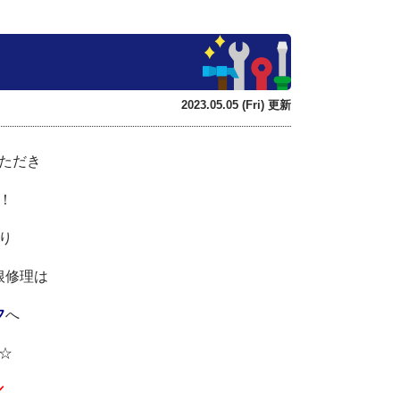
2023.05.05 (Fri) 更新
ただき
！
り
根修理は
フ
へ
☆
／