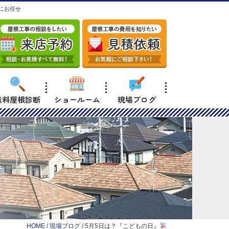
にお任せ
無料屋根診断
ショールーム
現場ブログ
HOME
/
現場ブログ
/
5月5日は？『こどもの日』