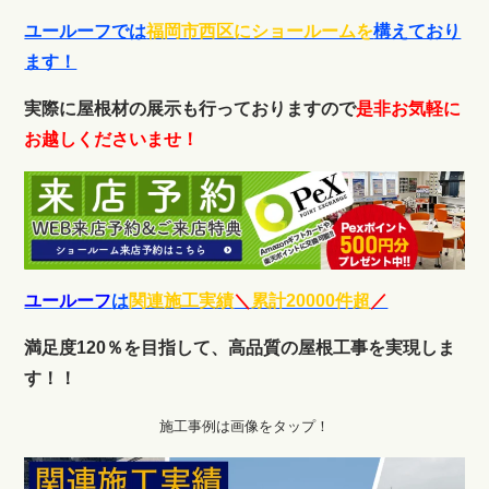
ユールーフでは
福岡市西区にショールームを
構えており
ます！
実際に屋根材の展示も行っておりますので
是非お気軽に
お越しくださいませ！
ユールーフ
は
関連施工実績
＼
累計20000件超
／
満足度120％を目指して、高品質の屋根工事を実現しま
す！！
施工事例は画像をタップ！