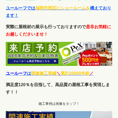
ユールーフでは
福岡市西区にショールームを
構えており
ます！
実際に屋根材の展示も行っておりますので
是非お気軽に
お越しくださいませ！
ユールーフ
は
関連施工実績
＼
累計20000件超
／
満足度120％を目指して、高品質の屋根工事を実現しま
す！！
施工事例は画像をタップ！