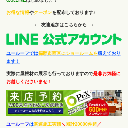
公式LINE
はじめました！
お得な情報
や
クーポン
を配布しております♪
↓ 友達追加はこちらから ↓
ユールーフでは
福岡市西区にショールームを
構えており
ます！
実際に屋根材の展示も行っておりますので
是非お気軽に
お越しくださいませ！
ユールーフ
は
関連施工実績
＼
累計20000件超
／