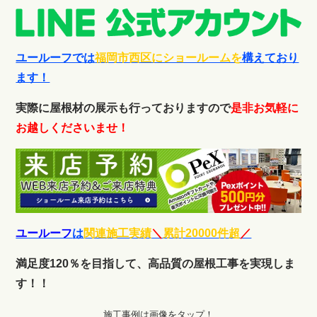
ユールーフでは
福岡市西区にショールームを
構えており
ます！
実際に屋根材の展示も行っておりますので
是非お気軽に
お越しくださいませ！
ユールーフ
は
関連施工実績
＼
累計20000件超
／
満足度120％を目指して、高品質の屋根工事を実現しま
す！！
施工事例は画像をタップ！