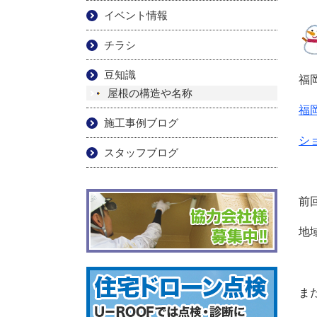
イベント情報
チラシ
豆知識
福
屋根の構造や名称
福
施工事例ブログ
シ
スタッフブログ
前
地
ま