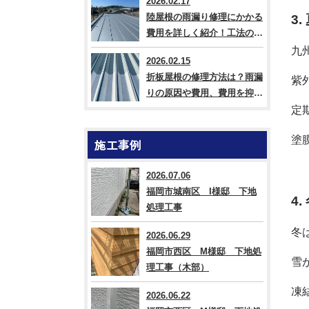
2026.02.17
陸屋根の雨漏り修理にかかる
3
費用を詳しく紹介！工法の違
いも解説
九
2026.02.15
折板屋根の修理方法は？雨漏
紫
りの原因や費用、費用を抑え
るコツも紹介
定
塗
施工事例
2026.07.06
福岡市城南区 I様邸 下地
4
処理工事
冬
2026.06.29
福岡市西区 M様邸 下地処
雪
理工事（木部）
凍
2026.06.22