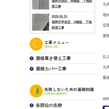
福岡市西区 M様邸 下地処
九
理工事
地
2026.06.15
福岡市早良区 H様邸 下地
定
処理工事
屋
工事メニュー
MENU LIST
以
屋根葺き替え工事
九
屋根カバー工事
最
失敗しないための基礎知識
FOR BEGINNERS
福岡
各部位の名称