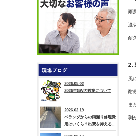
雨
適
耐
2
現場ブログ
風
2026.05.02
2026年GWの営業について
耐
ま
2026.02.19
ベランダからの雨漏り修理費
剥
用はいくら？出費を抑える方
法なども解説