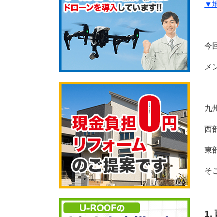
▼
今
メ
九
西
東
そ
1