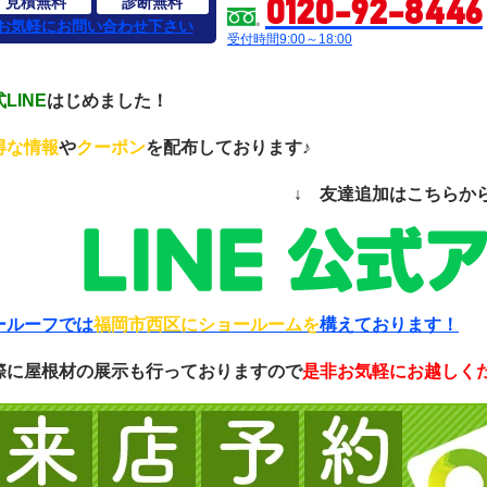
見積無料
診断無料
0120-92-8446
お気軽にお問い合わせ下さい
受付時間9:00～18:00
LINE
はじめました！
得な情報
や
クーポン
を配布しております♪
↓ 友達追加はこちらか
ールーフでは
福岡市西区にショールームを
構えております！
際に屋根材の展示も行っておりますので
是非お気軽にお越しく