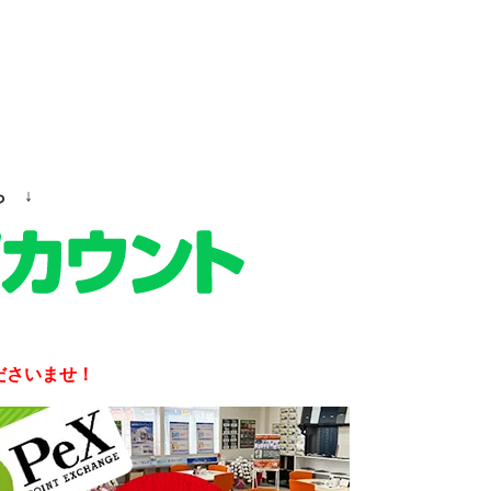
ら ↓
ださいませ！