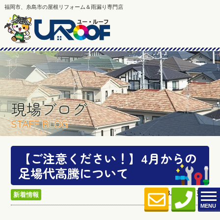
福岡市、糸島市の屋根リフォーム＆雨漏り専門店
現場ブログ
STAFF BLOG
【ご注意ください！】4月からの
足場代高騰について
2024.03.23 (Sat) 更新
新着情報
MENU