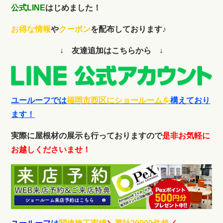
公式LINE
はじめました！
お得な情報
や
クーポン
を配布しております♪
↓ 友達追加はこちらから ↓
ユールーフでは
福岡市西区にショールームを
構えており
ます！
実際に屋根材の展示も行っておりますので
是非お気軽に
お越しくださいませ！