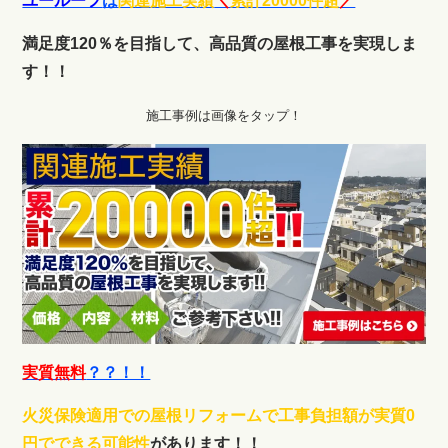
ユールーフ
は
関連施工実績
＼
累計20000件超
／
満足度120％を目指して、高品質の屋根工事を実現しま
す！！
施工事例は画像をタップ！
実質無料
？？！！
火災保険適用での屋根リフォームで工事負担額が実質0
円でできる可能性
があります！！