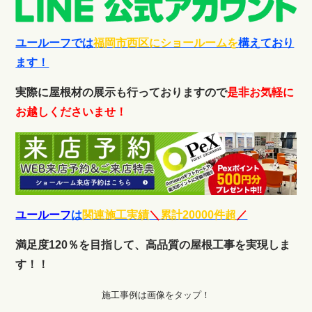
ユールーフでは
福岡市西区にショールームを
構えており
ます！
実際に屋根材の展示も行っておりますので
是非お気軽に
お越しくださいませ！
ユールーフ
は
関連施工実績
＼
累計20000件超
／
満足度120％を目指して、高品質の屋根工事を実現しま
す！！
施工事例は画像をタップ！