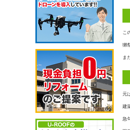
こ
獺
ま
元
建
急