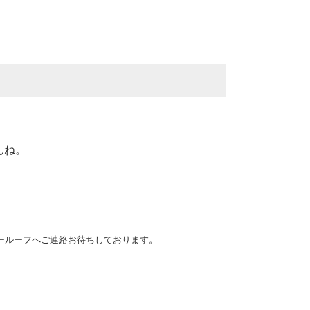
。
んね。
ールーフへご連絡お待ちしております。