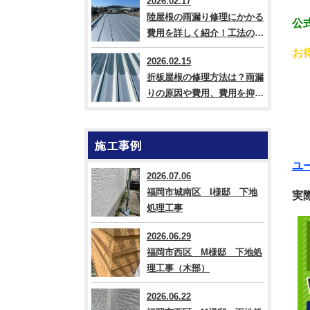
2026.02.17
陸屋根の雨漏り修理にかかる
公式
費用を詳しく紹介！工法の違
いも解説
お
2026.02.15
折板屋根の修理方法は？雨漏
りの原因や費用、費用を抑え
るコツも紹介
施工事例
ユ
2026.07.06
福岡市城南区 I様邸 下地
実
処理工事
2026.06.29
福岡市西区 M様邸 下地処
理工事（木部）
2026.06.22