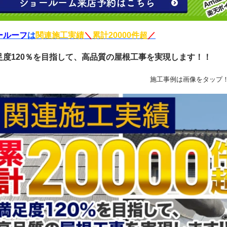
ールーフ
は
関連施工実績
＼
累計20000件超
／
足度120％を目指して、高品質の屋根工事を実現します！！
施工事例は画像をタップ