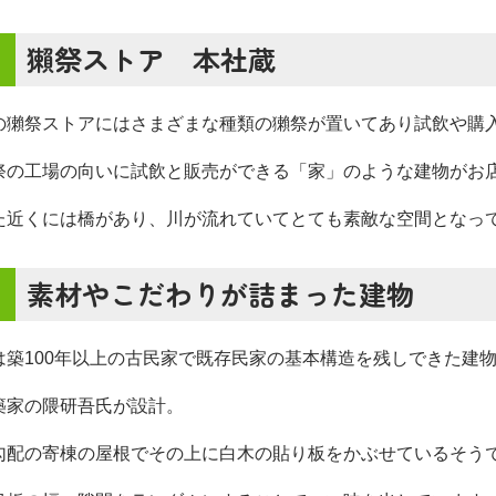
獺祭ストア 本社蔵
の獺祭ストアにはさまざまな種類の獺祭が置いてあり試飲や購
祭の工場の向いに試飲と販売ができる「家」のような建物がお
た近くには橋があり、川
が流れていてとても素敵な空間となっ
素材やこだわりが詰まった建物
は築100年以上の古民家で
既存民家の基本構造を残しできた建
築家の隈研吾氏が設計。
勾配の寄棟の屋根でその上に白木の貼り板をかぶせているそう