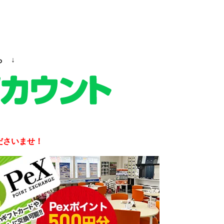
ら ↓
ださいませ！