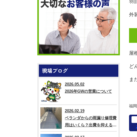
羽
外
屋
ど
現場ブログ
ま
2026.05.02
2026年GWの営業について
福岡
2026.02.19
ベランダからの雨漏り修理費
用はいくら？出費を抑える方
法なども解説