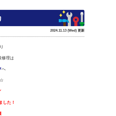
物
2024.11.13 (Wed) 更新
り
根修理は
フ
へ
☆
／
ました！
様