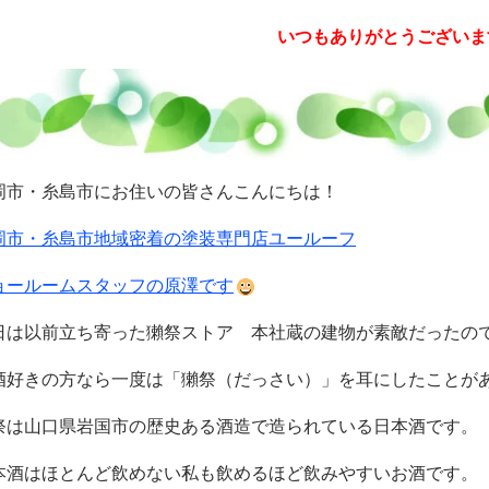
いつもありがとうございま
岡市・糸島市にお住いの皆さんこんにちは！
岡市・糸島市地域密着の塗装専門店ユールーフ
ョールームスタッフの原澤です
日は以前立ち寄った獺祭ストア 本社蔵の建物が素敵だったの
酒好きの方なら一度は「獺祭（だっさい）」を耳にしたことが
祭は山口県岩国市の歴史ある酒造で造られている日本酒です。
本酒はほとんど飲めない私も飲めるほど飲みやすいお酒です。