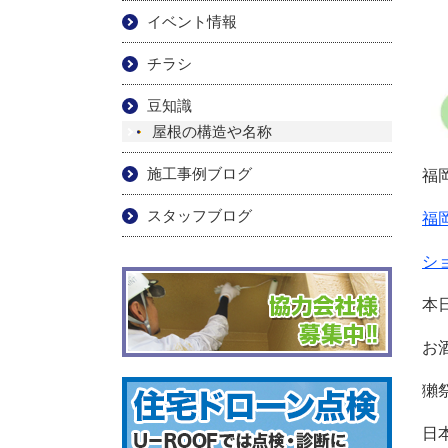
イベント情報
チラシ
豆知識
屋根の構造や名称
施工事例ブログ
福
スタッフブログ
福
シ
本
お
獺
日