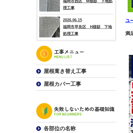
福岡市西区 M様邸 下地処
理工事
2026.06.15
ユ
福岡市早良区 H様邸 下地
満
処理工事
工事メニュー
MENU LIST
屋根葺き替え工事
屋根カバー工事
失敗しないための基礎知識
FOR BEGINNERS
各部位の名称