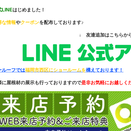
LINE
はじめました！
得な情報
や
クーポン
を配布しております♪
↓ 友達追加はこちらか
ールーフでは
福岡市西区にショールームを
構えております！
際に屋根材の展示も行っておりますので
是非お気軽にお越しく