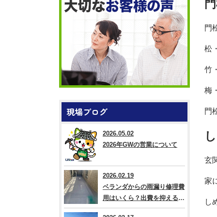
門
門
松
竹
梅
現場ブログ
門
し
2026.05.02
2026年GWの営業について
玄
2026.02.19
家
ベランダからの雨漏り修理費
用はいくら？出費を抑える方
し
法なども解説