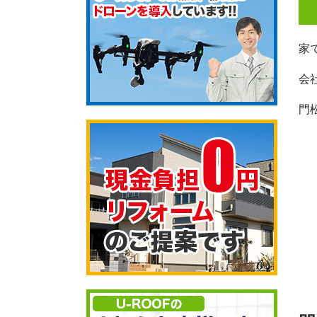
家
会
門