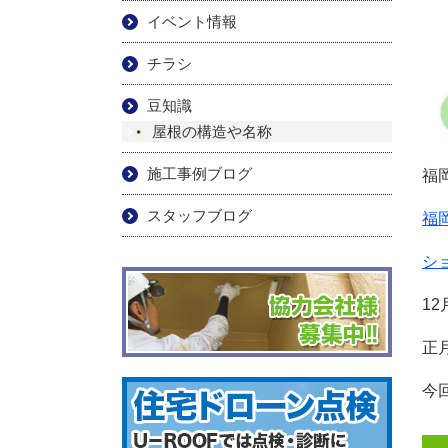
イベント情報
チラシ
豆知識
屋根の構造や名称
施工事例ブログ
福
スタッフブログ
福
シ
1
正
今