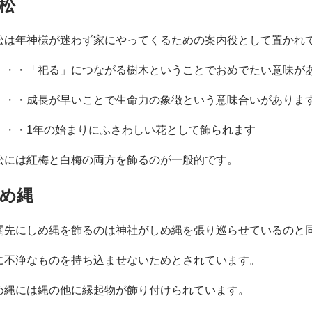
松
松は年神様が迷わず家にやってくるための案内役として置かれ
・・・「祀る」につながる樹木ということでおめでたい意味が
・・・成長が早いことで生命力の象徴という意味合いがありま
・・・1年の始まりにふさわしい花として飾られます
松には紅梅と白梅の両方を飾るのが一般的です。
め縄
関先にしめ縄を飾るのは神社がしめ縄を張り巡らせているのと
に不浄なものを持ち込ませないためとされています。
め縄には縄の他に縁起物が飾り付けられています。