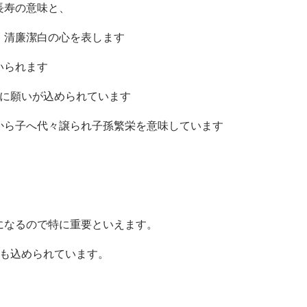
長寿の意味と、
、
清廉潔白の心を表します
いられます
うに願いが込められています
から子へ代々譲られ子孫繁栄を意味しています
になるので特に重要といえます。
味も込められています。