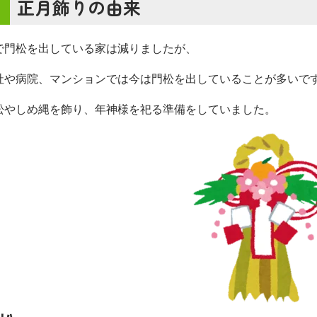
正月飾りの由来
で門松を出している家は減りましたが、
社や病院、マンションでは今は門松を出していることが多いで
松やしめ縄を飾り、年神様を祀る準備をしていました。