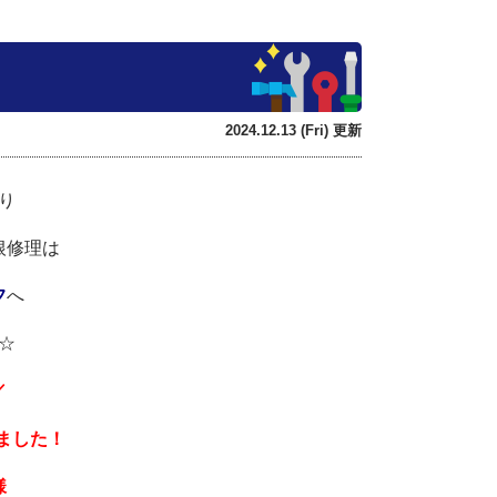
2024.12.13 (Fri) 更新
り
根修理は
フ
へ
☆
／
ました！
様