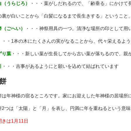
白（うらじろ）
・・・葉がしだれるので、「齢垂る」にかけて
の裏が白いことから「白髪になるまで長生きする」ということ
幣（ごへい）
・・・神祭用具の一つ。清浄な場所の印として用
・・・
1本の木にたくさんの実がなることから、代々栄えるよ
ずり葉
・・・
新しい葉が生長してから古い葉が落ちるので、親
引
・・・吉事があるようにと願いを込めて結ばれています
餅
餅は年神様の宿るところです。家にお迎えした年神様の居場所
餅2つは「太陽」と「月」を表し、円満に年を重ねるという意
開きは1月11日