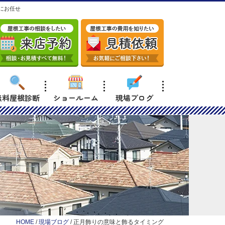
にお任せ
無料屋根診断
ショールーム
現場ブログ
HOME
/
現場ブログ
/
正月飾りの意味と飾るタイミング