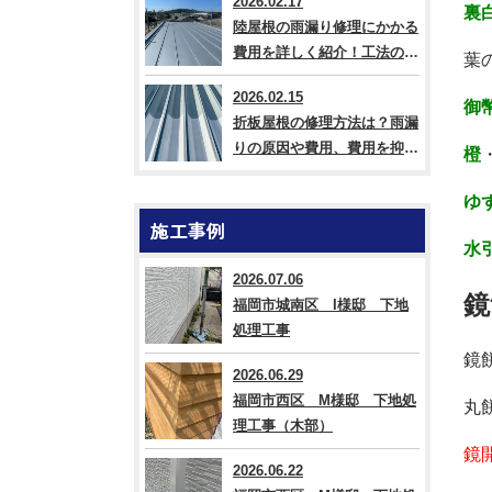
2026.02.17
裏
陸屋根の雨漏り修理にかかる
費用を詳しく紹介！工法の違
葉
いも解説
2026.02.15
御
折板屋根の修理方法は？雨漏
りの原因や費用、費用を抑え
橙
るコツも紹介
ゆ
施工事例
水
2026.07.06
鏡
福岡市城南区 I様邸 下地
処理工事
鏡
2026.06.29
福岡市西区 M様邸 下地処
丸
理工事（木部）
鏡
2026.06.22