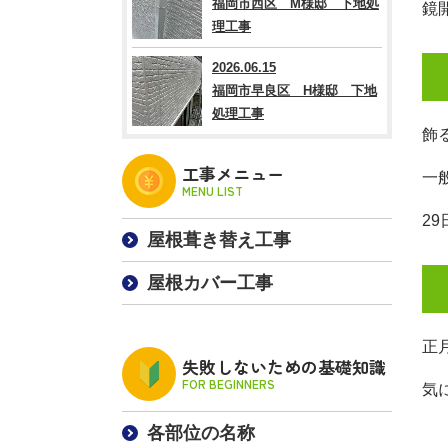
福岡市西区 M様邸 下地処
鏡
理工事
2026.06.15
福岡市早良区 H様邸 下地
処理工事
飾
工事メニュー
一
MENU LIST
2
屋根葺き替え工事
屋根カバー工事
正
失敗しないための基礎知識
FOR BEGINNERS
気
各部位の名称