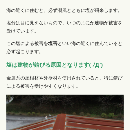
海の近くに住むと、必ず潮風とともに塩が飛来します。
塩分は目に見えないもので、
いつのまにか建物が被害を
受けています。
この塩による被害を
塩害
といい海の近くに住んでいると
必ず起こります。
塩は建物が錆びる原因となります( ﾉД`)
金属系の屋根材や外壁材を使用されていると、特に
錆び
による被害
を受けやすくなります。