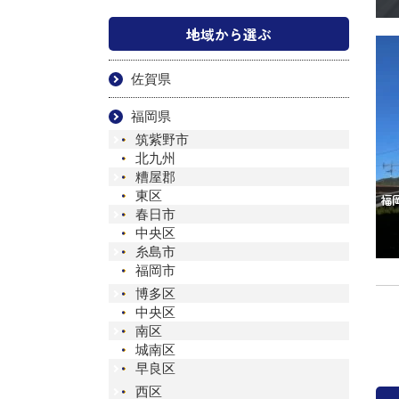
地域から選ぶ
佐賀県
福岡県
筑紫野市
北九州
糟屋郡
東区
春日市
中央区
糸島市
福岡市
博多区
中央区
南区
城南区
早良区
西区